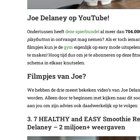
Joe Delaney op YouTube!
Ondertussen heeft
deze spierbundel
al meer dan
704.00
playbutton
in ontvangst mag nemen? Als er toch iemand 
filmpjes kun je de
gym
eigenlijk op easy mode uitspelen.
te maken! Hoog tijd dus om je te abonneren op deze fitn
schema in elkaar knutselen.
Filmpjes van Joe?
We hebben de drie meest bekeken video’s van Joe Delaney
worden. Alleen door te beginnen met kijken naar dit soort 
aan jou om zijn advies ook daadwerkelijk op te volgen:
3. 7 HEALTHY and EASY Smoothie Recip
Delaney – 2 miljoen+ weergaven