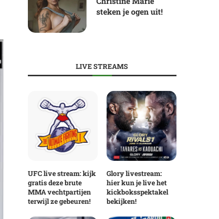
Christine Marie
steken je ogen uit!
LIVE STREAMS
UFC live stream: kijk
Glory livestream:
gratis deze brute
hier kun je live het
MMA vechtpartijen
kickboksspektakel
terwijl ze gebeuren!
bekijken!