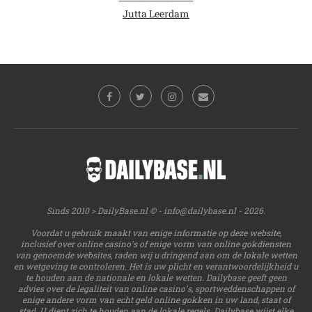
Jutta Leerdam
Sinds 2010 > DailyBase.nl © -
info@dailybase.nl
- 2026.
Voordat u gebruik maakt van enige informatie op deze website,
inclusief over online casino's of enige vorm van online gokdiensten
van genoemde websites, raden wij u dringend aan om de lokale wetten
en wetgeving te controleren. Het is uw plicht en verantwoordelijkheid u
te houden aan de nationale en lokale wetten. Dailybase geeft geen
advies over de legaliteit van online casino's, sportweddenschappen of
enige andere vorm van echt geld online gokken in uw land, staat of
stad. U dient zich te houden aan de lokale regels. Dailybase wijst elke