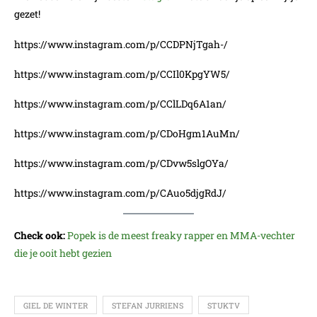
gezet!
https://www.instagram.com/p/CCDPNjTgah-/
https://www.instagram.com/p/CCIl0KpgYW5/
https://www.instagram.com/p/CClLDq6A1an/
https://www.instagram.com/p/CDoHgm1AuMn/
https://www.instagram.com/p/CDvw5slgOYa/
https://www.instagram.com/p/CAuo5djgRdJ/
Check ook:
Popek is de meest freaky rapper en MMA-vechter
die je ooit hebt gezien
GIEL DE WINTER
STEFAN JURRIENS
STUKTV