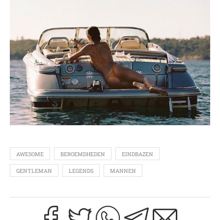
AWESOME
BEROEMDHEDEN
EINDBAZEN
GENTLEMAN
LEGENDS
MANNEN