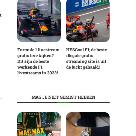
,
t
Formule 1 livestream:
HESGoal F1; de beste
gratis live kijken?
illegale gratis
Dit zijn de beste
streaming site is uit
werkende F1
de lucht gehaald!
livestreams in 2023!
MAG JE NIET GEMIST HEBBEN