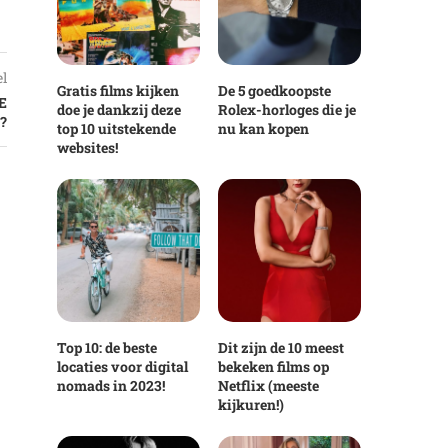
el
Gratis films kijken
De 5 goedkoopste
E
doe je dankzij deze
Rolex-horloges die je
?
top 10 uitstekende
nu kan kopen
websites!
Top 10: de beste
Dit zijn de 10 meest
locaties voor digital
bekeken films op
nomads in 2023!
Netflix (meeste
kijkuren!)