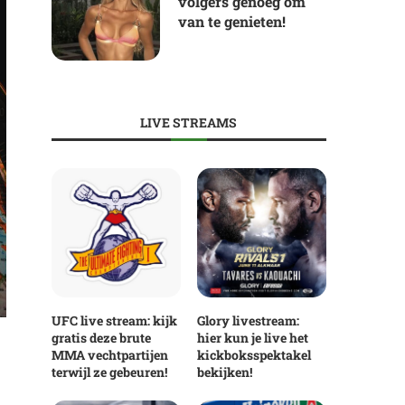
volgers genoeg om
van te genieten!
LIVE STREAMS
UFC live stream: kijk
Glory livestream:
gratis deze brute
hier kun je live het
MMA vechtpartijen
kickboksspektakel
terwijl ze gebeuren!
bekijken!