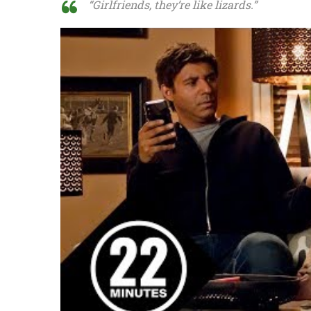
“Girlfriends, they’re like lizards.”