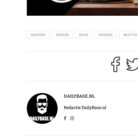
HANDEN
HUMOR
KOUD
PARODIE
SKETCH
DAILYBASE.NL
Redactie DailyBase.nl