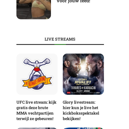
voor jouw feed!
LIVE STREAMS
UFC live stream: kijk
Glory livestream:
gratis deze brute
hier kun je live het
MMA vechtpartijen
kickboksspektakel
terwijl ze gebeuren!
bekijken!