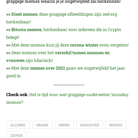
grappige memes waarin je je ongetwijfeld zal herkennen!
>>
Dieet memes;
deze grappige afbeeldingen zijn wel erg
herkenbaar!
>>
Bitcoin memes
; herkenbaar voor iedereen die in Crypto
belegt!
>>
Met deze memes kun jij deze
corona winter
even vergeten!
>>
Deze memes over het
verschil tussen mannen en
vrouwen
zijn hilarisch!
>>
Met deze
memes over 2021
gaan we ongetwijfeld het jaar
goed in
Check ook
:
Het is tijd voor wat grappige ouderwetse ‘monday
memes’!
ALCOHOL
DRANK
DRINK
HANGOVER
MEMES
ZUIPEN