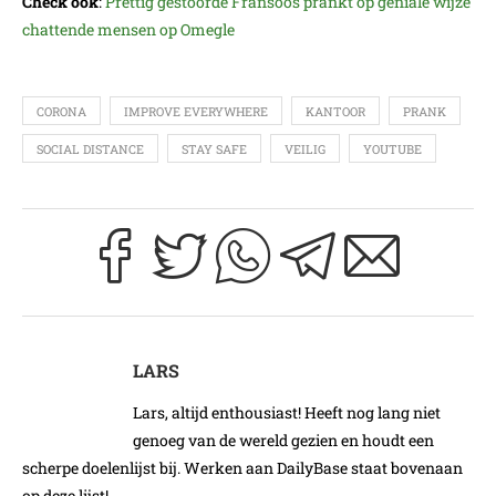
Check ook
:
Prettig gestoorde Fransoos prankt op geniale wijze
chattende mensen op Omegle
CORONA
IMPROVE EVERYWHERE
KANTOOR
PRANK
SOCIAL DISTANCE
STAY SAFE
VEILIG
YOUTUBE
LARS
Lars, altijd enthousiast! Heeft nog lang niet
genoeg van de wereld gezien en houdt een
scherpe doelenlijst bij. Werken aan DailyBase staat bovenaan
op deze lijst!