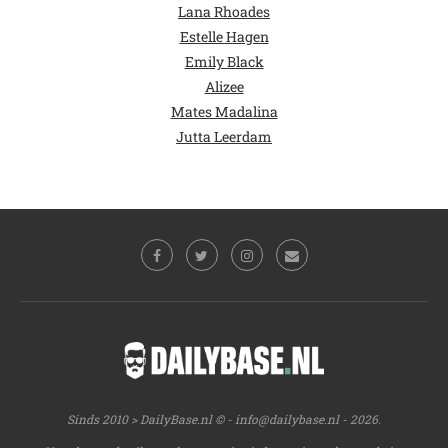
Lana Rhoades
Estelle Hagen
Emily Black
Alizee
Mates Madalina
Jutta Leerdam
Sinds 2010 > DailyBase.nl © -
info@dailybase.nl
- 2026.