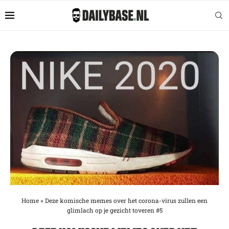
Home
»
Deze komische memes over het corona-virus zullen een
glimlach op je gezicht toveren #5