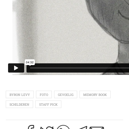
BYRON LEVY
FOTO
GEVOELIG
MEMORY BOOK
SCHILDEREN
STAFF PICK