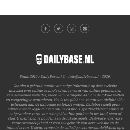
Sinds 2010 > DailyBase.nl © -
info@dailybase.nl
- 2026.
Voordat u gebruik maakt van enige informatie op deze website,
inclusief over online casino's of enige vorm van online gokdiensten
van genoemde websites, raden wij u dringend aan om de lokale wetten
en wetgeving te controleren. Het is uw plicht en verantwoordelijkheid u
te houden aan de nationale en lokale wetten. Dailybase geeft geen
advies over de legaliteit van online casino's, sportweddenschappen of
enige andere vorm van echt geld online gokken in uw land, staat of
stad. U dient zich te houden aan de lokale regels. Dailybase wijst elke
verantwoordelijkheid af voor uw gebruik van deze website en de
inhoud ervan. U stemt ermee in de volledige verantwoordelijkheid op u