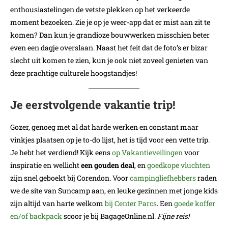
enthousiastelingen de vetste plekken op het verkeerde
moment bezoeken. Zie je op je weer-app dat er mist aan zit te
komen? Dan kun je grandioze bouwwerken misschien beter
even een dagje overslaan. Naast het feit dat de foto’s er bizar
slecht uit komen te zien, kun je ook niet zoveel genieten van
deze prachtige culturele hoogstandjes!
Je eerstvolgende vakantie trip!
Gozer, genoeg met al dat harde werken en constant maar
vinkjes plaatsen op je to-do lijst, het is tijd voor een vette trip.
Je hebt het verdiend! Kijk eens
op Vakantieveilingen
voor
inspiratie en wellicht
een gouden deal
, en
goedkope vluchten
zijn snel geboekt bij Corendon. Voor
campingliefhebbers
raden
we de site van Suncamp aan, en leuke gezinnen met jonge kids
zijn altijd van harte welkom
bij Center Parcs
. Een
goede koffer
en
/
of backpack
scoor je bij BagageOnline.nl.
Fijne reis!