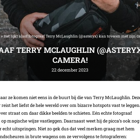
»
Het lijkt alsof fotograaf Terry McLaughlin (@asteryx) kan toveren met zijn 
RAAF TERRY MCLAUGHLIN (@ASTERYX
CAMERA!
22 december 2023
maar ze komen niet eens in de buurt bij die van Terry McLaughlin. Dez
reist het liefst de hele wereld over om bizarre hotspots vast te leggen
over straat om daar dikke beelden te schieten. Eén echte fotograaf
es op magische wijze vastleggen. Daarnaast weet hij de picca’s ook nog
 echt uitspringen. Niet zo gek dus dat veel merken graag met hem
scheuren in brute wagens om ze vervolgens te fotograferen: