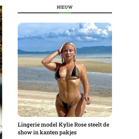
NIEUW
Lingerie model Kylie Rose steelt de
show in kanten pakjes