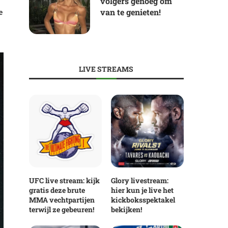
volgers genoeg om
van te genieten!
e
LIVE STREAMS
UFC live stream: kijk
Glory livestream:
gratis deze brute
hier kun je live het
MMA vechtpartijen
kickboksspektakel
terwijl ze gebeuren!
bekijken!