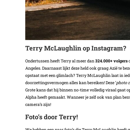
Terry McLaughlin op Instagram?
Ondertussen heeft Terry al meer dan
324.000+ volgers
o
Angeles. Daarnaast lijkt deze held ook graag Azië te be
opstaat met een glimlach? Terry McLaughlin laat in ieder
doorzettingsvermogen alles kan bereiken! Deze ‘
photo n
Grote kans dat hij binnen no-time volledig viraal gaat 
Alpha heeft gemaakt. Wanneer je zelf ook van plan bent
camera’s zijn!
Foto’s door Terry!
We hebben een paar foto’s die Terry McLaughlin heeft ge