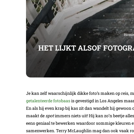
Home
HET LIJKT ALSOF FOTOG
Je kan zelf waarschijnlijk dikke foto’s maken op reis, 
getalenteerde fotobaas
is gevestigd in Los Angeles maar 
En als hij even krap bij kas zit dan wandelt hij gewoon 
maakt de
spot
immers niets uit! Hij kan zo’n beetje all
eens geniaal te bewerken waardoor sommige kleuren er
samenwerken. Terry McLaughlin mag dan ook vaak rond