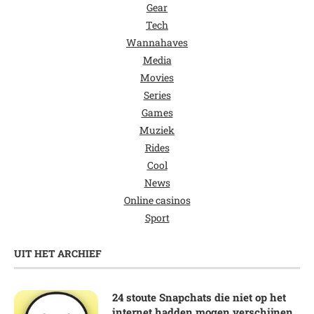
Gear
Tech
Wannahaves
Media
Movies
Series
Games
Muziek
Rides
Cool
News
Online casinos
Sport
UIT HET ARCHIEF
24 stoute Snapchats die niet op het
internet hadden mogen verschijnen