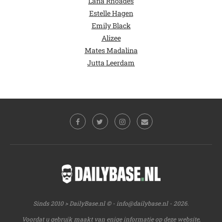
Lana Rhoades
Estelle Hagen
Emily Black
Alizee
Mates Madalina
Jutta Leerdam
Sinds 2010 > DailyBase.nl © -
info@dailybase.nl
- 2026.
Voordat u gebruik maakt van enige informatie op deze website,