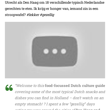
Utrecht als Den Haag om 18 verschillende typisch Nederlandse
gerechten te eten. Ik krijg er honger van, iemand zin in een
stroopwafel?
#lekker #gezellig
“Welcome to this
food-focussed Dutch culture guide
covering some of the most typical Dutch snacks and
dishes you can find in Holland – don’t watch on an
empty stomach! ? I spent a few “gezellig” days
eating my way around the cities of
Den Haag and