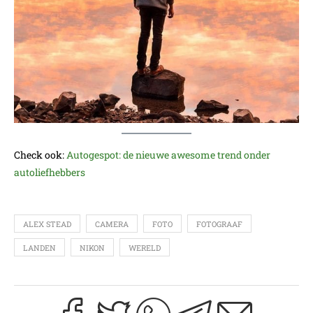
Check ook:
Autogespot: de nieuwe awesome trend onder
autoliefhebbers
ALEX STEAD
CAMERA
FOTO
FOTOGRAAF
LANDEN
NIKON
WERELD