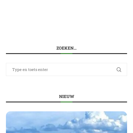
ZOEKEN…
NIEUW