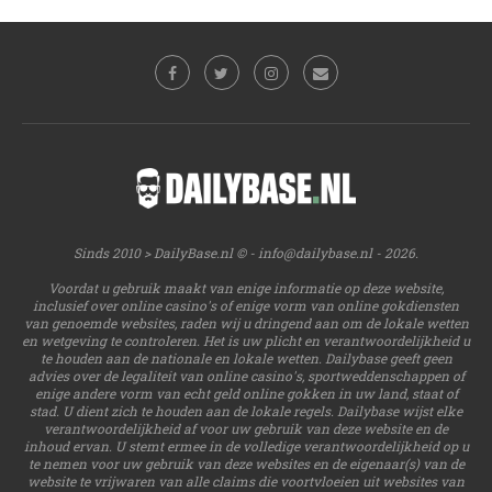
Sinds 2010 > DailyBase.nl © -
info@dailybase.nl
- 2026.
Voordat u gebruik maakt van enige informatie op deze website,
inclusief over online casino's of enige vorm van online gokdiensten
van genoemde websites, raden wij u dringend aan om de lokale wetten
en wetgeving te controleren. Het is uw plicht en verantwoordelijkheid u
te houden aan de nationale en lokale wetten. Dailybase geeft geen
advies over de legaliteit van online casino's, sportweddenschappen of
enige andere vorm van echt geld online gokken in uw land, staat of
stad. U dient zich te houden aan de lokale regels. Dailybase wijst elke
verantwoordelijkheid af voor uw gebruik van deze website en de
inhoud ervan. U stemt ermee in de volledige verantwoordelijkheid op u
te nemen voor uw gebruik van deze websites en de eigenaar(s) van de
website te vrijwaren van alle claims die voortvloeien uit websites van