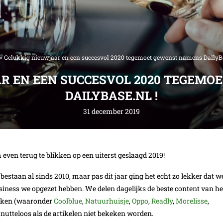
»
Gelukkig nieuwjaar en een succesvol 2020 tegemoet gewenst namens DailyBa
R EN EEN SUCCESVOL 2020 TEGEM
DAILYBASE.NL !
31 december 2019
m even terug te blikken op een uiterst geslaagd 2019!
 bestaan al sinds 2010, maar pas dit jaar ging het echt zo lekker dat w
iness we opgezet hebben. We delen dagelijks de beste content van he
rken (waaronder
Coolblue
,
Natuurhuisje
,
Oppo
,
Readly
,
Morelisse
,
 nutteloos als de artikelen niet bekeken worden.