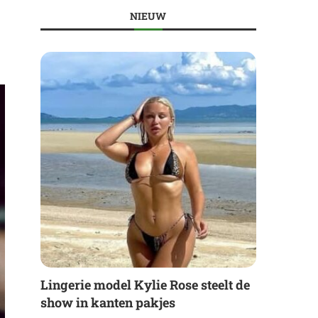
NIEUW
Lingerie model Kylie Rose steelt de
show in kanten pakjes