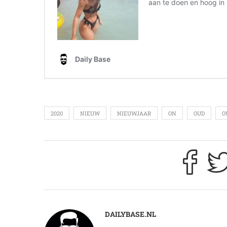
2020
NIEUW
NIEUWJAAR
ON
OUD
O
DAILYBASE.NL