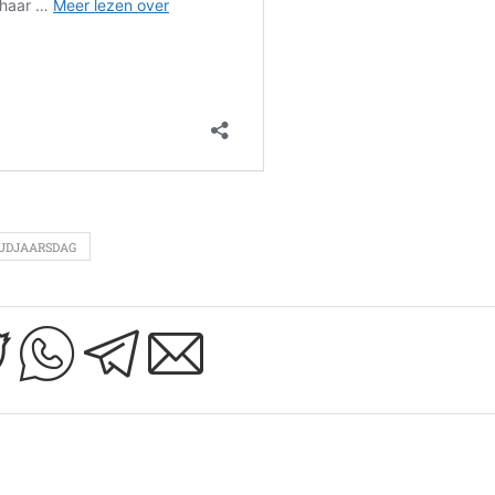
UDJAARSDAG