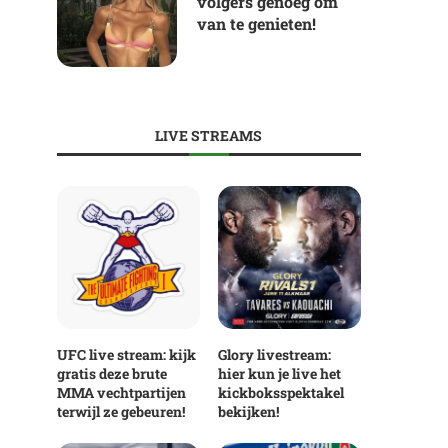
volgers genoeg om
van te genieten!
LIVE STREAMS
UFC live stream: kijk
Glory livestream:
gratis deze brute
hier kun je live het
MMA vechtpartijen
kickboksspektakel
terwijl ze gebeuren!
bekijken!