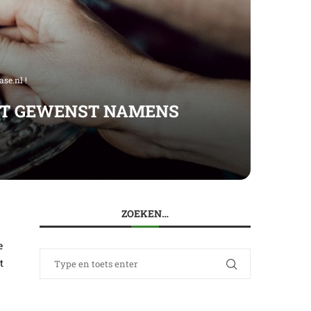
se.nl !
OET GEWENST NAMENS
ZOEKEN…
e
t