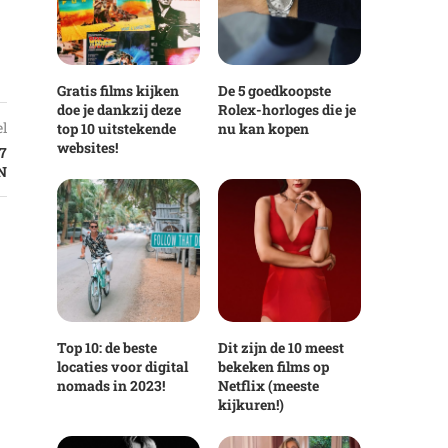
Gratis films kijken
De 5 goedkoopste
doe je dankzij deze
Rolex-horloges die je
el
top 10 uitstekende
nu kan kopen
websites!
7
N
Top 10: de beste
Dit zijn de 10 meest
locaties voor digital
bekeken films op
nomads in 2023!
Netflix (meeste
kijkuren!)