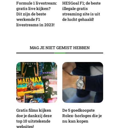
Formule 1 livestream:
HESGoal F1; de beste
gratis live kijken?
illegale gratis
Dit zijn de beste
streaming site is uit
werkende F1
de lucht gehaald!
livestreams in 2023!
MAG JE NIET GEMIST HEBBEN
Gratis films kijken
De 5 goedkoopste
doe je dankzij deze
Rolex-horloges die je
top 10 uitstekende
nu kan kopen
websites!