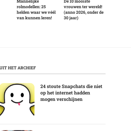
Mannelijke
De 10 mooiste
rolmodellen: 25
vrouwen ter wereld!
helden waar we véél
(anno 2026, onder de
van kunnen leren!
30 jaar)
UIT HET ARCHIEF
24 stoute Snapchats die niet
op het internet hadden
mogen verschijnen