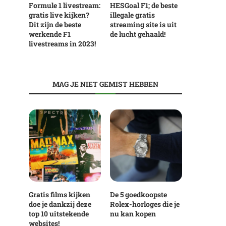
Formule 1 livestream:
HESGoal F1; de beste
gratis live kijken?
illegale gratis
Dit zijn de beste
streaming site is uit
werkende F1
de lucht gehaald!
livestreams in 2023!
MAG JE NIET GEMIST HEBBEN
Gratis films kijken
De 5 goedkoopste
doe je dankzij deze
Rolex-horloges die je
top 10 uitstekende
nu kan kopen
websites!