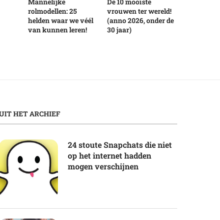
Mannelijke
De 10 mooiste
rolmodellen: 25
vrouwen ter wereld!
helden waar we véél
(anno 2026, onder de
van kunnen leren!
30 jaar)
UIT HET ARCHIEF
24 stoute Snapchats die niet
op het internet hadden
mogen verschijnen