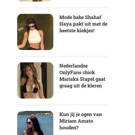
Mode babe Shahaf
Haya pakt uit met de
heetste kiekjes!
Nederlandse
OnlyFans chick
Mariska Stapel gaat
graag uit de kleren
Kun jij je ogen van
Miriam Amato
houden?