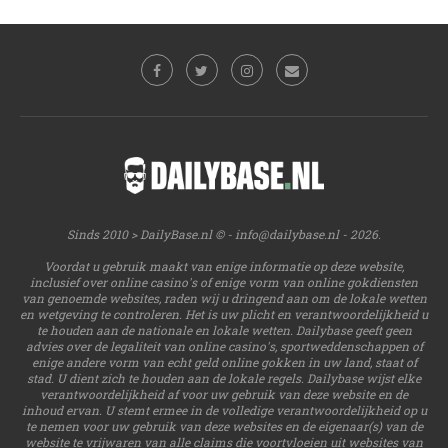
Sinds 2010 > DailyBase.nl © -
info@dailybase.nl
- 2026.
Voordat u gebruik maakt van enige informatie op deze website,
inclusief over online casino's of enige vorm van online gokdiensten
van genoemde websites, raden wij u dringend aan om de lokale wetten
en wetgeving te controleren. Het is uw plicht en verantwoordelijkheid u
te houden aan de nationale en lokale wetten. Dailybase geeft geen
advies over de legaliteit van online casino's, sportweddenschappen of
enige andere vorm van echt geld online gokken in uw land, staat of
stad. U dient zich te houden aan de lokale regels. Dailybase wijst elke
verantwoordelijkheid af voor uw gebruik van deze website en de
inhoud ervan. U stemt ermee in de volledige verantwoordelijkheid op u
te nemen voor uw gebruik van deze websites en de eigenaar(s) van de
website te vrijwaren van alle claims die voortvloeien uit websites van