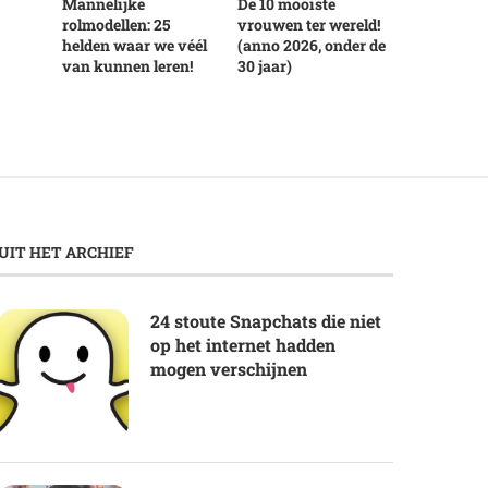
Mannelijke
De 10 mooiste
rolmodellen: 25
vrouwen ter wereld!
helden waar we véél
(anno 2026, onder de
van kunnen leren!
30 jaar)
UIT HET ARCHIEF
24 stoute Snapchats die niet
op het internet hadden
mogen verschijnen