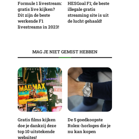
Formule 1 livestream:
HESGoal F1; de beste
gratis live kijken?
illegale gratis
Dit zijn de beste
streaming site is uit
werkende F1
de lucht gehaald!
livestreams in 2023!
MAG JE NIET GEMIST HEBBEN
Gratis films kijken
De 5 goedkoopste
doe je dankzij deze
Rolex-horloges die je
top 10 uitstekende
nu kan kopen
websites!