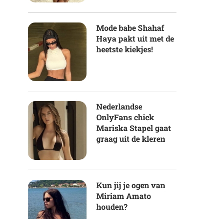
Mode babe Shahaf
Haya pakt uit met de
heetste kiekjes!
Nederlandse
OnlyFans chick
Mariska Stapel gaat
graag uit de kleren
Kun jij je ogen van
Miriam Amato
houden?