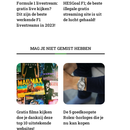
Formule 1 livestream:
HESGoal F1; de beste
gratis live kijken?
illegale gratis
Dit zijn de beste
streaming site is uit
werkende F1
de lucht gehaald!
livestreams in 2023!
MAG JE NIET GEMIST HEBBEN
Gratis films kijken
De 5 goedkoopste
doe je dankzij deze
Rolex-horloges die je
top 10 uitstekende
nu kan kopen
websites!