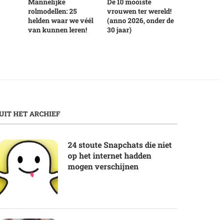
Mannelijke
De 10 mooiste
rolmodellen: 25
vrouwen ter wereld!
helden waar we véél
(anno 2026, onder de
van kunnen leren!
30 jaar)
UIT HET ARCHIEF
24 stoute Snapchats die niet
op het internet hadden
mogen verschijnen