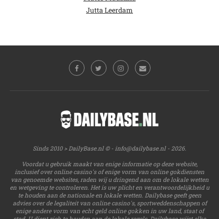
Jutta Leerdam
Sinds 2010 > DailyBase.nl © -
info@dailybase.nl
- 2026.
Voordat u gebruik maakt van enige informatie op deze website,
inclusief over online casino's of enige vorm van online gokdiensten
van genoemde websites, raden wij u dringend aan om de lokale wetten
en wetgeving te controleren. Het is uw plicht en verantwoordelijkheid u
te houden aan de nationale en lokale wetten. Dailybase geeft geen
advies over de legaliteit van online casino's, sportweddenschappen of
enige andere vorm van echt geld online gokken in uw land, staat of
stad. U dient zich te houden aan de lokale regels. Dailybase wijst elke