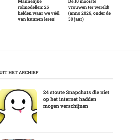
Mannelijke
De 10 mooiste
rolmodellen: 25
vrouwen ter wereld!
helden waar we véél
(anno 2026, onder de
van kunnen leren!
30 jaar)
UIT HET ARCHIEF
24 stoute Snapchats die niet
op het internet hadden
mogen verschijnen