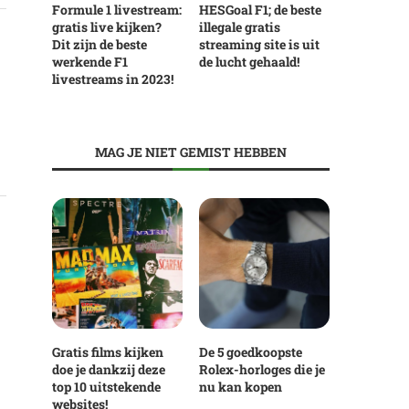
Formule 1 livestream:
HESGoal F1; de beste
gratis live kijken?
illegale gratis
Dit zijn de beste
streaming site is uit
werkende F1
de lucht gehaald!
livestreams in 2023!
MAG JE NIET GEMIST HEBBEN
Gratis films kijken
De 5 goedkoopste
doe je dankzij deze
Rolex-horloges die je
top 10 uitstekende
nu kan kopen
websites!