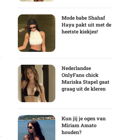
Mode babe Shahaf
Haya pakt uit met de
heetste kiekjes!
Nederlandse
OnlyFans chick
Mariska Stapel gaat
graag uit de kleren
Kun jij je ogen van
Miriam Amato
houden?