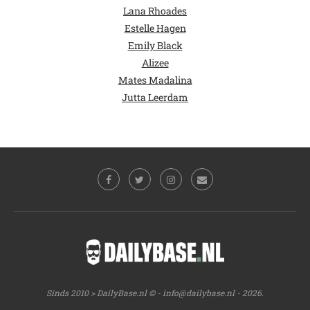
Lana Rhoades
Estelle Hagen
Emily Black
Alizee
Mates Madalina
Jutta Leerdam
Sinds 2010 > DailyBase.nl © -
info@dailybase.nl
- 2026.