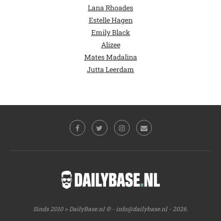
Lana Rhoades
Estelle Hagen
Emily Black
Alizee
Mates Madalina
Jutta Leerdam
Sinds 2010 > DailyBase.nl © -
info@dailybase.nl
- 2026.