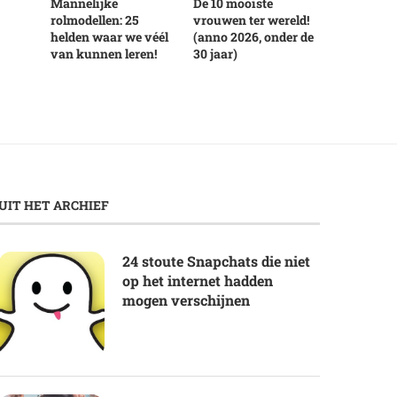
Mannelijke
De 10 mooiste
rolmodellen: 25
vrouwen ter wereld!
helden waar we véél
(anno 2026, onder de
van kunnen leren!
30 jaar)
UIT HET ARCHIEF
24 stoute Snapchats die niet
op het internet hadden
mogen verschijnen