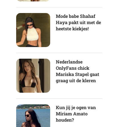
Mode babe Shahaf
Haya pakt uit met de
heetste kiekjes!
Nederlandse
OnlyFans chick
Mariska Stapel gaat
graag uit de kleren
Kun jij je ogen van
Miriam Amato
houden?