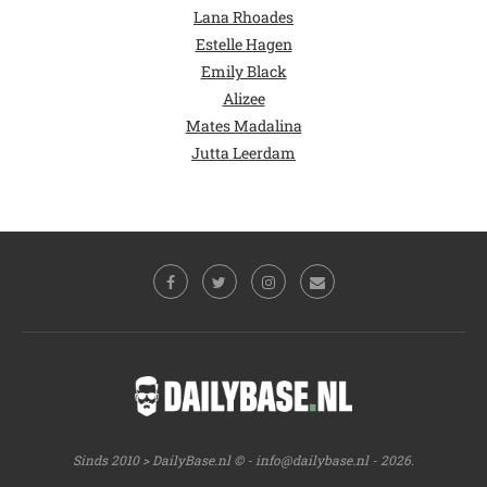
Lana Rhoades
Estelle Hagen
Emily Black
Alizee
Mates Madalina
Jutta Leerdam
Sinds 2010 > DailyBase.nl © -
info@dailybase.nl
- 2026.