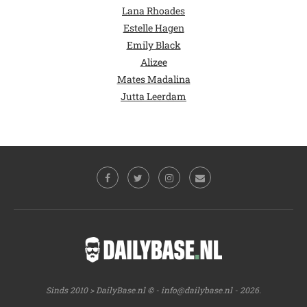
Lana Rhoades
Estelle Hagen
Emily Black
Alizee
Mates Madalina
Jutta Leerdam
Sinds 2010 > DailyBase.nl © -
info@dailybase.nl
- 2026.