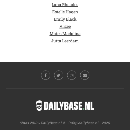
Lana Rhoades
Estelle Hagen
Emily Black
Alizee
Mates Madalina
Jutta Leerdam
Sinds 2010 > DailyBase.nl © -
info@dailybase.nl
- 2026.