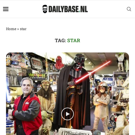
Home
»
star
TAG:
STAR