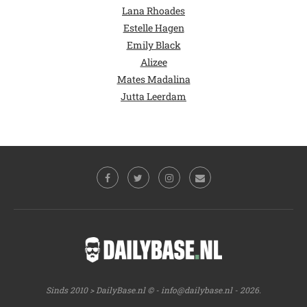
Lana Rhoades
Estelle Hagen
Emily Black
Alizee
Mates Madalina
Jutta Leerdam
Sinds 2010 > DailyBase.nl © -
info@dailybase.nl
- 2026.