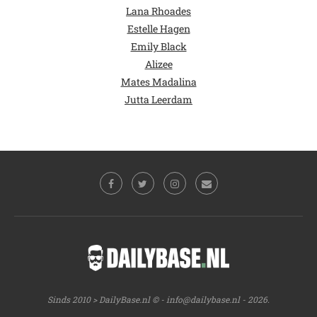
Lana Rhoades
Estelle Hagen
Emily Black
Alizee
Mates Madalina
Jutta Leerdam
Sinds 2010 > DailyBase.nl © -
info@dailybase.nl
- 2026.