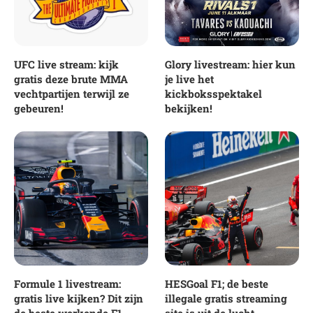
UFC live stream: kijk
Glory livestream: hier kun
gratis deze brute MMA
je live het
vechtpartijen terwijl ze
kickboksspektakel
gebeuren!
bekijken!
Formule 1 livestream:
HESGoal F1; de beste
gratis live kijken? Dit zijn
illegale gratis streaming
de beste werkende F1
site is uit de lucht