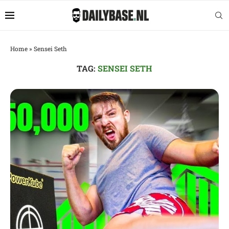
Home
»
Sensei Seth
TAG:
SENSEI SETH