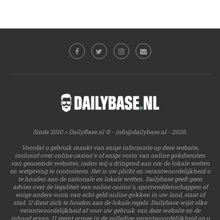
Sinds 2010 > DailyBase.nl © -
info@dailybase.nl
- 2026.
Voordat u gebruik maakt van enige informatie op deze website,
inclusief over online casino's of enige vorm van online gokdiensten
van genoemde websites, raden wij u dringend aan om de lokale wetten
en wetgeving te controleren. Het is uw plicht en verantwoordelijkheid u
te houden aan de nationale en lokale wetten. Dailybase geeft geen
advies over de legaliteit van online casino's, sportweddenschappen of
enige andere vorm van echt geld online gokken in uw land, staat of
stad. U dient zich te houden aan de lokale regels. Dailybase wijst elke
verantwoordelijkheid af voor uw gebruik van deze website en de
inhoud ervan. U stemt ermee in de volledige verantwoordelijkheid op u