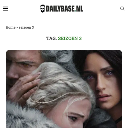
Home
»
seizoen 3
TAG:
SEIZOEN 3