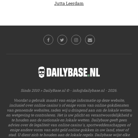
Jutta Leerdam
Sinds 2010 > DailyBase.nl © -
info@dailybase.nl
- 2026.
Voordat u gebruik maakt van enige informatie op deze website,
inclusief over online casino's of enige vorm van online gokdiensten
van genoemde websites, raden wij u dringend aan om de lokale wetten
en wetgeving te controleren. Het is uw plicht en verantwoordelijkheid u
te houden aan de nationale en lokale wetten. Dailybase geeft geen
advies over de legaliteit van online casino's, sportweddenschappen of
enige andere vorm van echt geld online gokken in uw land, staat of
stad. U dient zich te houden aan de lokale regels. Dailybase wijst elke