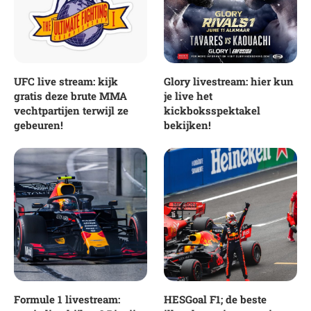
UFC live stream: kijk
Glory livestream: hier kun
gratis deze brute MMA
je live het
vechtpartijen terwijl ze
kickboksspektakel
gebeuren!
bekijken!
Formule 1 livestream:
HESGoal F1; de beste