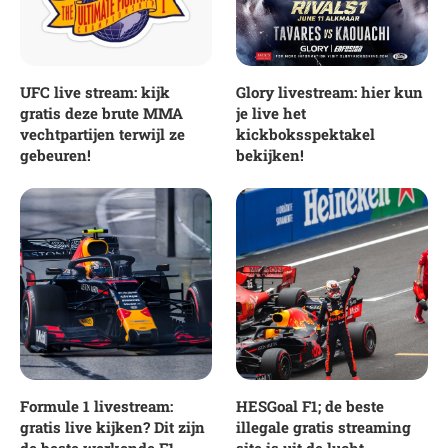
UFC live stream: kijk
Glory livestream: hier kun
gratis deze brute MMA
je live het
vechtpartijen terwijl ze
kickboksspektakel
gebeuren!
bekijken!
Formule 1 livestream:
HESGoal F1; de beste
gratis live kijken? Dit zijn
illegale gratis streaming
de beste werkende F1
site is uit de lucht