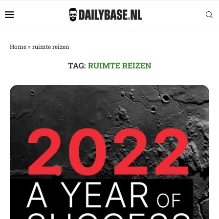
Home
»
ruimte reizen
TAG:
RUIMTE REIZEN