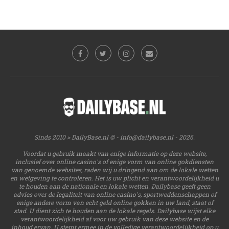
Sinds 2010 > DailyBase.nl © -
info@dailybase.nl
- 2026.
Voordat u gebruik maakt van enige informatie op deze website,
inclusief over online casino's of enige vorm van online gokdiensten
van genoemde websites, raden wij u dringend aan om de lokale wetten
en wetgeving te controleren. Het is uw plicht en verantwoordelijkheid u
te houden aan de nationale en lokale wetten. Dailybase geeft geen
advies over de legaliteit van online casino's, sportweddenschappen of
enige andere vorm van echt geld online gokken in uw land, staat of
stad. U dient zich te houden aan de lokale regels. Dailybase wijst elke
verantwoordelijkheid af voor uw gebruik van deze website en de
inhoud ervan. U stemt ermee in de volledige verantwoordelijkheid op u