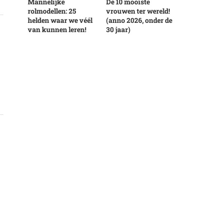
Mannelijke
De 10 mooiste
rolmodellen: 25
vrouwen ter wereld!
helden waar we véél
(anno 2026, onder de
van kunnen leren!
30 jaar)