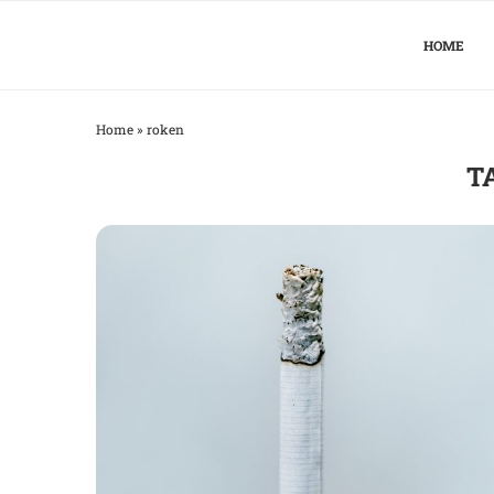
HOME
Home
»
roken
T