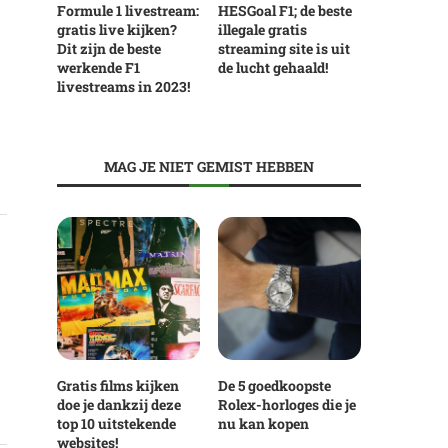
Formule 1 livestream:
HESGoal F1; de beste
gratis live kijken?
illegale gratis
Dit zijn de beste
streaming site is uit
werkende F1
de lucht gehaald!
livestreams in 2023!
MAG JE NIET GEMIST HEBBEN
Gratis films kijken
De 5 goedkoopste
doe je dankzij deze
Rolex-horloges die je
top 10 uitstekende
nu kan kopen
websites!