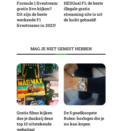
Formule 1 livestream:
HESGoal F1; de beste
gratis live kijken?
illegale gratis
Dit zijn de beste
streaming site is uit
werkende F1
de lucht gehaald!
livestreams in 2023!
MAG JE NIET GEMIST HEBBEN
Gratis films kijken
De 5 goedkoopste
doe je dankzij deze
Rolex-horloges die je
top 10 uitstekende
nu kan kopen
websites!