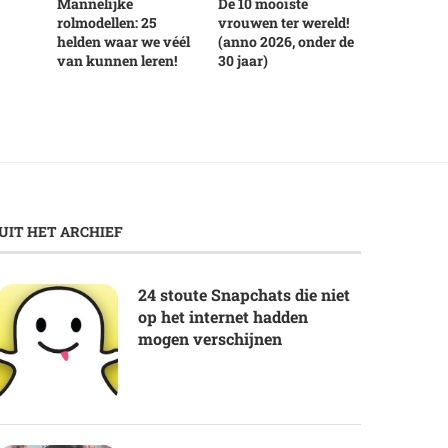
Mannelijke
De 10 mooiste
rolmodellen: 25
vrouwen ter wereld!
helden waar we véél
(anno 2026, onder de
van kunnen leren!
30 jaar)
UIT HET ARCHIEF
24 stoute Snapchats die niet
op het internet hadden
mogen verschijnen