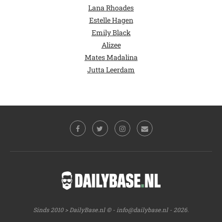
Lana Rhoades
Estelle Hagen
Emily Black
Alizee
Mates Madalina
Jutta Leerdam
Sinds 2010 > DailyBase.nl © -
info@dailybase.nl
- 2026.