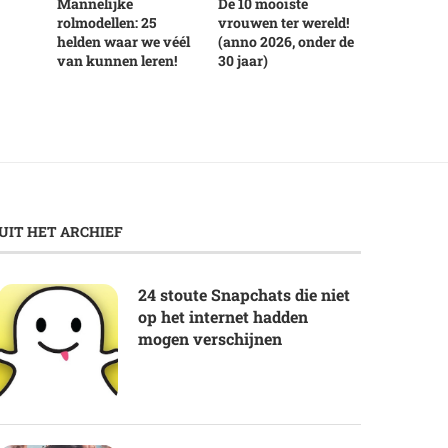
Mannelijke
De 10 mooiste
rolmodellen: 25
vrouwen ter wereld!
helden waar we véél
(anno 2026, onder de
van kunnen leren!
30 jaar)
UIT HET ARCHIEF
24 stoute Snapchats die niet
op het internet hadden
mogen verschijnen