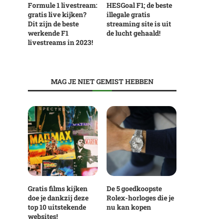
Formule 1 livestream:
HESGoal F1; de beste
gratis live kijken?
illegale gratis
Dit zijn de beste
streaming site is uit
werkende F1
de lucht gehaald!
livestreams in 2023!
MAG JE NIET GEMIST HEBBEN
Gratis films kijken
De 5 goedkoopste
doe je dankzij deze
Rolex-horloges die je
top 10 uitstekende
nu kan kopen
websites!