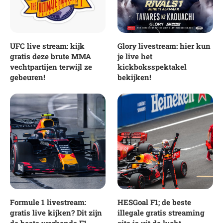
UFC live stream: kijk
Glory livestream: hier kun
gratis deze brute MMA
je live het
vechtpartijen terwijl ze
kickboksspektakel
gebeuren!
bekijken!
Formule 1 livestream:
HESGoal F1; de beste
gratis live kijken? Dit zijn
illegale gratis streaming
de beste werkende F1
site is uit de lucht