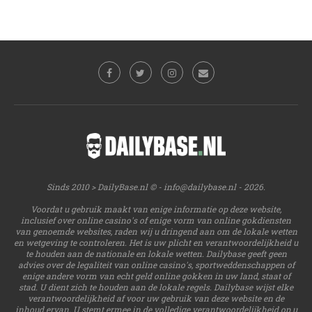
Sinds 2010 > DailyBase.nl © -
info@dailybase.nl
- 2026.
Voordat u gebruik maakt van enige informatie op deze website,
inclusief over online casino's of enige vorm van online gokdiensten
van genoemde websites, raden wij u dringend aan om de lokale wetten
en wetgeving te controleren. Het is uw plicht en verantwoordelijkheid u
te houden aan de nationale en lokale wetten. Dailybase geeft geen
advies over de legaliteit van online casino's, sportweddenschappen of
enige andere vorm van echt geld online gokken in uw land, staat of
stad. U dient zich te houden aan de lokale regels. Dailybase wijst elke
verantwoordelijkheid af voor uw gebruik van deze website en de
inhoud ervan. U stemt ermee in de volledige verantwoordelijkheid op u