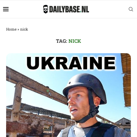
Home
»
nick
TAG:
NICK