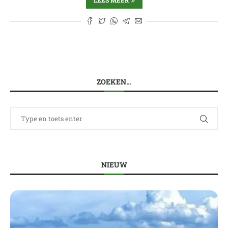
LEES MEER
ZOEKEN…
NIEUW