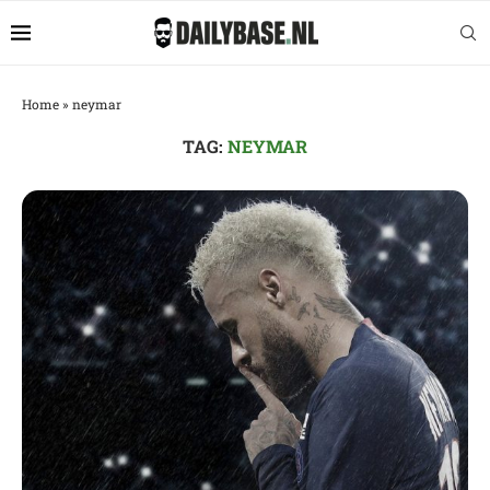
Home
»
neymar
TAG:
NEYMAR