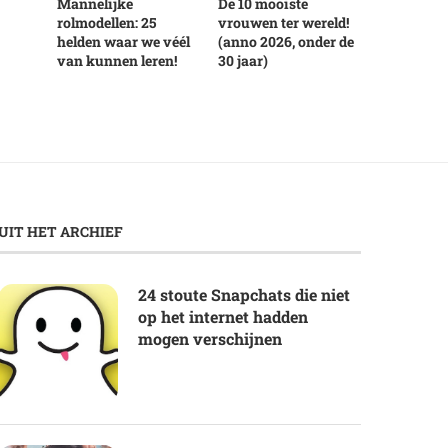
Mannelijke
De 10 mooiste
rolmodellen: 25
vrouwen ter wereld!
helden waar we véél
(anno 2026, onder de
van kunnen leren!
30 jaar)
UIT HET ARCHIEF
24 stoute Snapchats die niet
op het internet hadden
mogen verschijnen