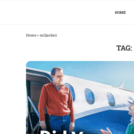
HOME
Home
»
miljardair
TAG: