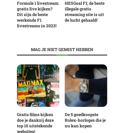
Formule 1 livestream:
HESGoal F1; de beste
gratis live kijken?
illegale gratis
Dit zijn de beste
streaming site is uit
werkende F1
de lucht gehaald!
livestreams in 2023!
MAG JE NIET GEMIST HEBBEN
Gratis films kijken
De 5 goedkoopste
doe je dankzij deze
Rolex-horloges die je
top 10 uitstekende
nu kan kopen
websites!