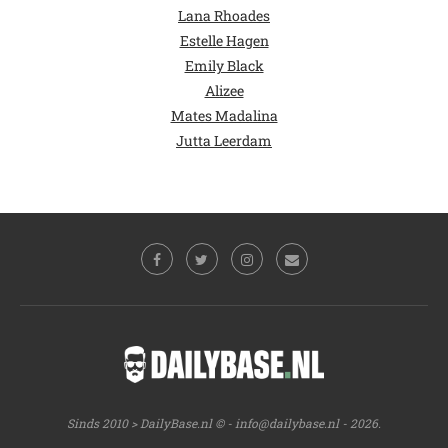
Lana Rhoades
Estelle Hagen
Emily Black
Alizee
Mates Madalina
Jutta Leerdam
Sinds 2010 > DailyBase.nl © -
info@dailybase.nl
- 2026.