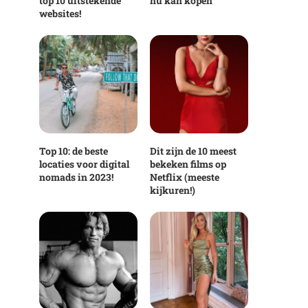
top 10 uitstekende
nu kan kopen
websites!
Top 10: de beste
Dit zijn de 10 meest
locaties voor digital
bekeken films op
nomads in 2023!
Netflix (meeste
kijkuren!)