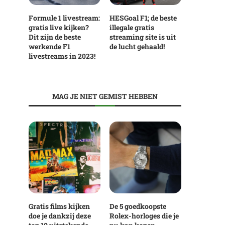
Formule 1 livestream:
HESGoal F1; de beste
gratis live kijken?
illegale gratis
Dit zijn de beste
streaming site is uit
werkende F1
de lucht gehaald!
livestreams in 2023!
MAG JE NIET GEMIST HEBBEN
Gratis films kijken
De 5 goedkoopste
doe je dankzij deze
Rolex-horloges die je