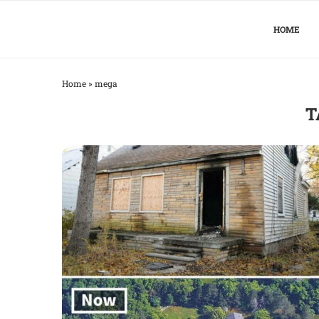
HOME
Home
»
mega
T