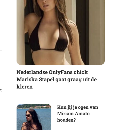
Nederlandse OnlyFans chick
Mariska Stapel gaat graag uit de
kleren
t
Kun jij je ogen van
Miriam Amato
houden?