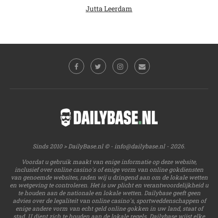
Jutta Leerdam
Sinds 2010 > DailyBase.nl © -
info@dailybase.nl
- 2026.
Voordat u gebruik maakt van enige informatie op deze website,
inclusief over online casino's of enige vorm van online gokdiensten
van genoemde websites, raden wij u dringend aan om de lokale wetten
en wetgeving te controleren. Het is uw plicht en verantwoordelijkheid u
te houden aan de nationale en lokale wetten. Dailybase geeft geen
advies over de legaliteit van online casino's, sportweddenschappen of
enige andere vorm van echt geld online gokken in uw land, staat of
stad. U dient zich te houden aan de lokale regels. Dailybase wijst elke