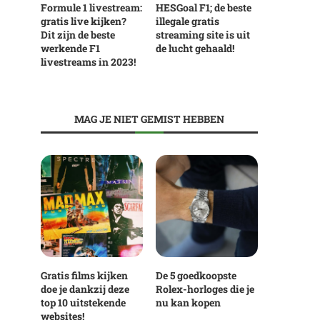
Formule 1 livestream:
HESGoal F1; de beste
gratis live kijken?
illegale gratis
Dit zijn de beste
streaming site is uit
werkende F1
de lucht gehaald!
livestreams in 2023!
MAG JE NIET GEMIST HEBBEN
Gratis films kijken
De 5 goedkoopste
doe je dankzij deze
Rolex-horloges die je
top 10 uitstekende
nu kan kopen
websites!