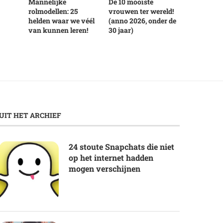
Mannelijke
De 10 mooiste
rolmodellen: 25
vrouwen ter wereld!
helden waar we véél
(anno 2026, onder de
van kunnen leren!
30 jaar)
UIT HET ARCHIEF
24 stoute Snapchats die niet
op het internet hadden
mogen verschijnen