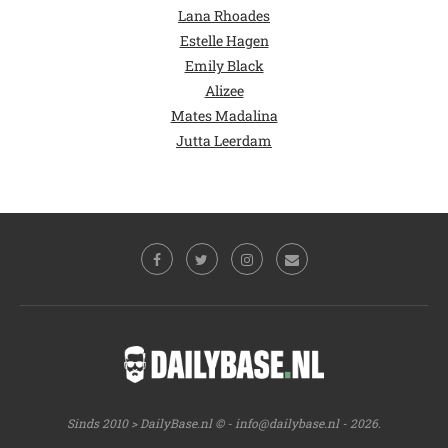
Lana Rhoades
Estelle Hagen
Emily Black
Alizee
Mates Madalina
Jutta Leerdam
Sinds 2010 > DailyBase.nl © -
info@dailybase.nl
- 2026.