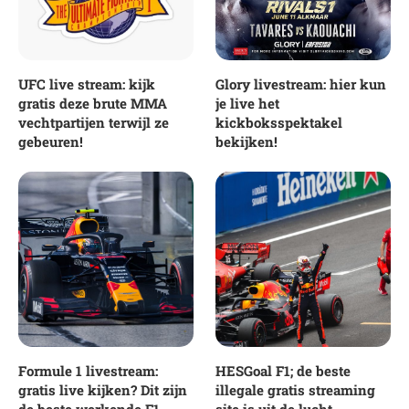
UFC live stream: kijk
Glory livestream: hier kun
gratis deze brute MMA
je live het
vechtpartijen terwijl ze
kickboksspektakel
gebeuren!
bekijken!
Formule 1 livestream:
HESGoal F1; de beste
gratis live kijken? Dit zijn
illegale gratis streaming
de beste werkende F1
site is uit de lucht