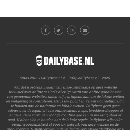
Sinds 2010 > DailyBase.nl © -
info@dailybase.nl
- 2026.
Voordat u gebruik maakt van enige informatie op deze website,
inclusief over online casino's of enige vorm van online gokdiensten
van genoemde websites, raden wij u dringend aan om de lokale wetten
en wetgeving te controleren. Het is uw plicht en verantwoordelijkheid u
te houden aan de nationale en lokale wetten. Dailybase geeft geen
advies over de legaliteit van online casino's, sportweddenschappen of
enige andere vorm van echt geld online gokken in uw land, staat of
stad. U dient zich te houden aan de lokale regels. Dailybase wijst elke
verantwoordelijkheid af voor uw gebruik van deze website en de
inhoud ervan. U stemt ermee in de volledige verantwoordelijkheid op u